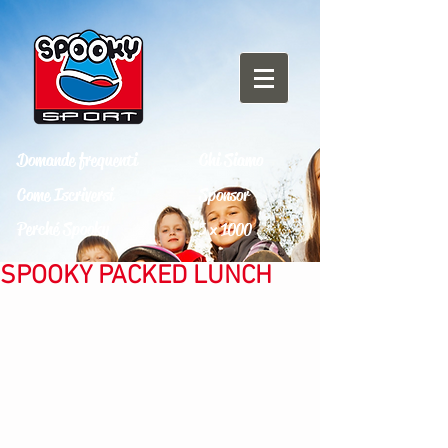
Domande frequenti
Chi Siamo
Come Iscriversi
Sponsor
Perché Spooky
5 x 1000
SPOOKY PACKED LUNCH