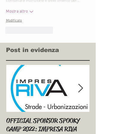
combinare nutrizione e divertimento per…
Mostra altro
Modificato
Mi piace
Rispondi
Post in evidenza
OFFICIAL SPONSOR SPOOKY
SPOOKY PACKED
CAMP 2022: IMPRESA RIVA