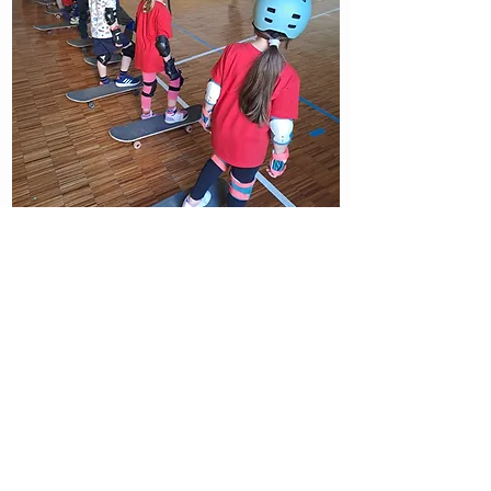
Skate