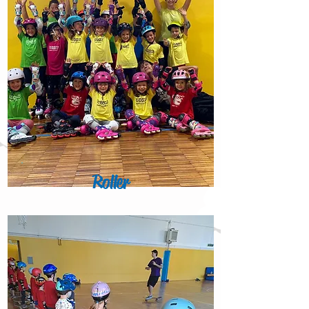
Roller