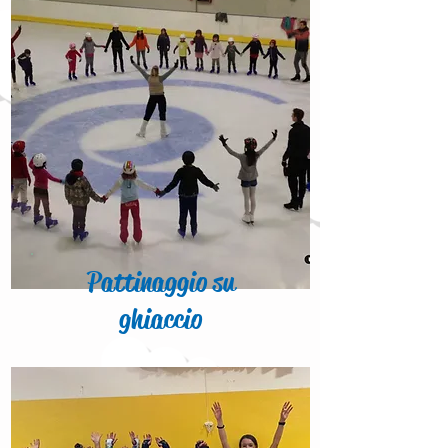
Pattinaggio su
ghiaccio