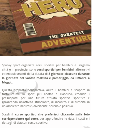
Spooky Sport organizza corsi sportivi per bambini a Bergamo
corsi sportivi per bambini
città e in provincia: sono
alternativi
8 giornate ciascuno
durante
ed entusiasmanti della durata di
la giornata del Sabato mattina e pomeriggio
da Ottobre a
,
Maggio.
Questa proposta polisportiva, aiuta i bambini a scoprire in
tutta calma lo sport più adatto a ciascuno, creando i
presupposti per una futura attività sportiva specifica e
garantendo un'attività stimolante, di incontro e di crescita in
un ambiente naturale, divertente, sereno e positivo.
corso sportivo che preferisci cliccando sulla foto
Scegli il
corrispondente qui sotto
, per approfondire le date, i costi e i
dettagli di ciascun corso sportivo: