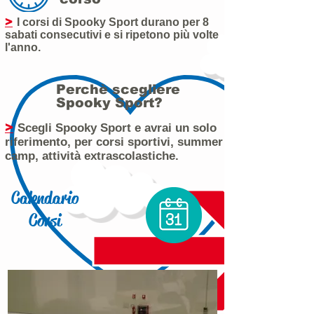
>
I corsi di Spooky Sport durano per 8
sabati consecutivi e si ripetono più volte
l'anno.
Perchè scegliere
Spooky Sport?
>
Scegli Spooky Sport e avrai un solo
riferimento, per corsi sportivi, summer
camp, attività extrascolastiche.
Calendario
Corsi