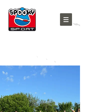
Domande frequenti
Chi Siamo
Come Iscriversi
Sponsor
Perché Spooky
5 x 1000