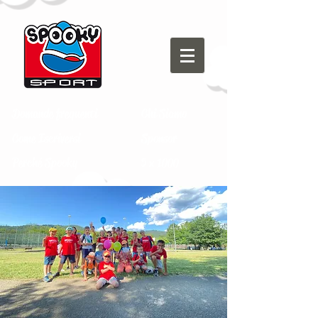
Domande frequenti
Chi Siamo
Come Iscriversi
Sponsor
Perché Spooky
5 x 1000