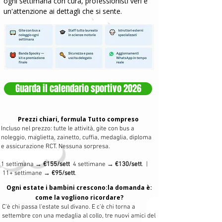
ogni settimana con cura, professionisti veri e
un'attenzione ai dettagli che si sente.
Guarda il calendario sportivo 2026
Prezzi chiari, formula Tutto compreso​
Incluso nel prezzo: tutte le attività, gite con bus a
noleggio, maglietta, zainetto, cuffia, medaglia, diploma
e assicurazione RCT. Nessuna sorpresa.
1 settimana →
€155/sett
4 settimane →
€130/sett
. |
11+ settimane →
€95/sett
.​​
Ogni estate i bambini crescono:la domanda è:
come la vogliono ricordare?​
C'è chi passa l'estate sul divano. E c'è chi torna a
settembre con una medaglia al collo, tre nuovi amici del