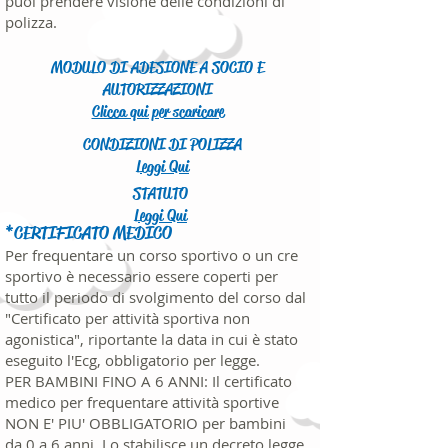
puoi prendere visione delle condizioni di
polizza.
MODULO DI ADESIONE A SOCIO E
AUTORIZZAZIONI
Clicca qui per scaricare
CONDIZIONI DI POLIZZA
Leggi Qui
STATUTO
Leggi Qui
*CERTIFICATO MEDICO
Per frequentare un corso sportivo o un cre
sportivo è necessario essere coperti per
tutto il periodo di svolgimento del corso dal
"Certificato per attività sportiva non
agonistica", riportante la data in cui è stato
eseguito l'Ecg, obbligatorio per legge.
PER BAMBINI FINO A 6 ANNI: Il
certificato
medico per frequentare attività sportive
NON E' PIU' OBBLIGATORIO per bambini
da 0 a 6 anni. Lo stabilisce un decreto legge