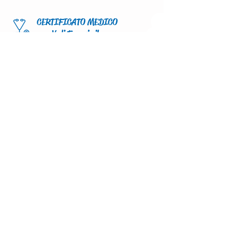
CERTIFICATO MEDICO
Vedi Fac-simile
APPROFONDIMENTI:
INFORMATIVA CERTIFICATI
DECRETO CERTIFICATI 0-6 ANNI
CIRCOLARE CONI
PAGAMENTO
Bonifico Bancario: A.S.D. Spooky Sport
IT45L0103011100000000966320
Causale: Corso “……………..” + nome
partecipante