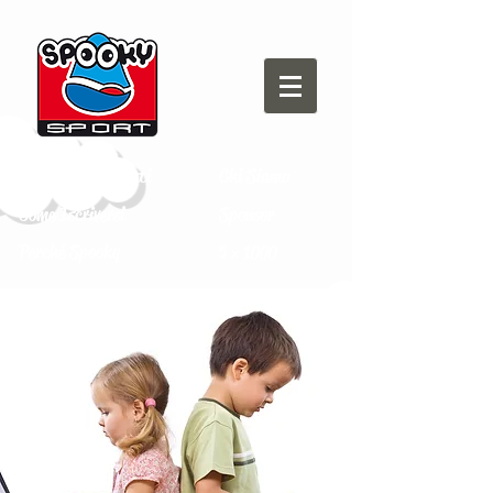
Domande frequenti
Chi Siamo
Come Iscriversi
Sponsor
Perché Spooky
5 x 1000