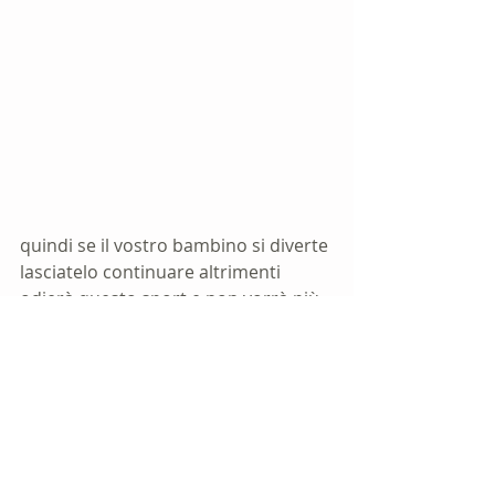
quindi se il vostro bambino si diverte 
lasciatelo continuare altrimenti 
odierà questo sport e non vorrà più 
praticarlo. Lo sci non è fatto solo di 
lezioni e tecnica, ma è uno sport 
completo che si vive insieme agli 
altri, quindi favorite la socialità con 
gli altri bambini e soprattutto 
assecondate le sue esigenze: spazio 
al gioco sulla neve, pause tra le 