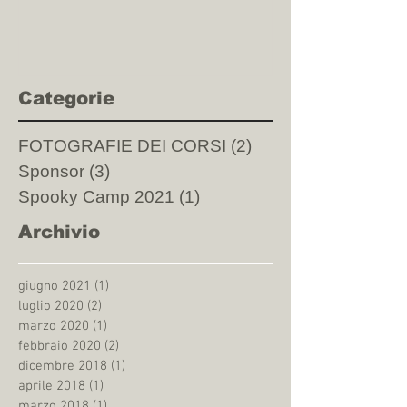
Categorie
FOTOGRAFIE DEI CORSI
(2)
2 post
Sponsor
(3)
3 post
Spooky Camp 2021
(1)
1 post
Archivio
giugno 2021
(1)
1 post
luglio 2020
(2)
2 post
marzo 2020
(1)
1 post
febbraio 2020
(2)
2 post
dicembre 2018
(1)
1 post
aprile 2018
(1)
1 post
marzo 2018
(1)
1 post