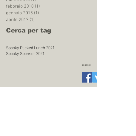
febbraio 2018
(1)
1 post
gennaio 2018
(1)
1 post
aprile 2017
(1)
1 post
Cerca per tag
Spooky Packed Lunch 2021
Spooky Sponsor 2021
Seguici