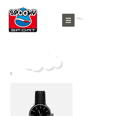
Domande frequenti
Chi Siamo
Come Iscriversi
Sponsor
Perché Spooky
5 x 1000