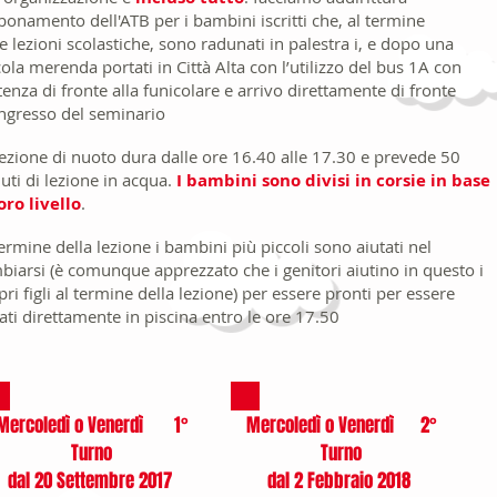
bbonamento dell'ATB per i bambini iscritti che, al termine
le lezioni scolastiche, sono radunati in palestra i, e dopo una
cola merenda portati in Città Alta con l’utilizzo del bus 1A con
tenza di fronte alla funicolare e arrivo direttamente di fronte
’ingresso del seminario
lezione di nuoto dura dalle ore 16.40 alle 17.30 e prevede 50
uti di lezione in acqua.
I bambini sono divisi in corsie in base
loro livello
.
termine della lezione i bambini più piccoli sono aiutati nel
biarsi (è comunque apprezzato che i genitori aiutino in questo i
pri figli al termine della lezione) per essere pronti per essere
rati direttamente in piscina entro le ore 17.50​
Mercoledì o Venerdì 1°
Mercoledì o Venerdì 2°
Turno
Turno
dal 20 Settembre 2017
dal 2 Febbraio 2018