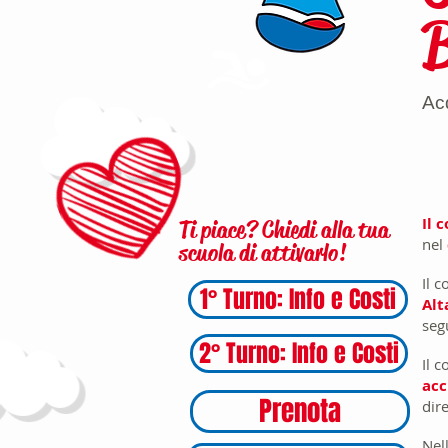
Acq
Il 
Ti piace? Chiedi alla tua
nel
scuola di attivarlo!
Il 
1° Turno: Info e Costi
Alt
seg
2° Turno: Info e Costi
Il 
acc
Prenota
dir
Nel