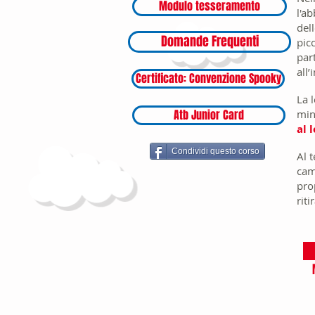
Modulo tesseramento
l'a
del
Domande Frequenti
pic
par
all
Certificato: Convenzione Spooky
La 
Atb Junior Card
min
al 
Condividi questo corso
Al 
cam
pro
riti