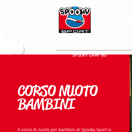
Domande frequen
SPOOKY CAMP BG
CORSO NUOTO
BAMBINI
Il corso di nuoto per bambini di Spooky Sport si