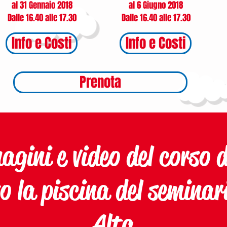
al 31 Gennaio 2018
al 6 Giugno 2018
Dalle 16.40 alle 17.30
Dalle 16.40 alle 17.30
Info e Costi
Info e Costi
Prenota
gini e video del corso 
o la piscina del semina
Alta