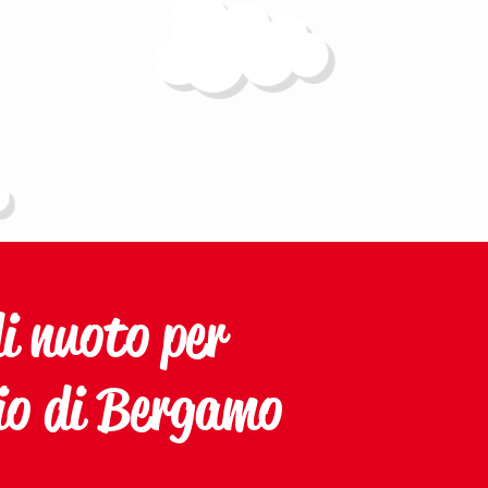
di nuoto per
rio di Bergamo