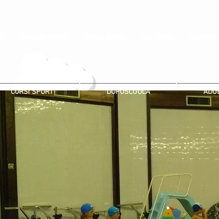
ti
Come Iscriversi
Perché Spooky
Chi Siamo
Sponsor
CORSI SPORT
DOPOSCUOLA
ADUL