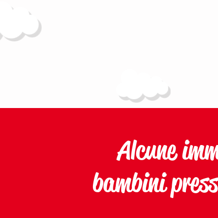
Alcune imma
bambini press