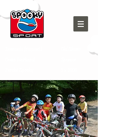
Domande frequenti
Chi Siamo
Come Iscriversi
Sponsor
Perché Spooky
5 x 1000