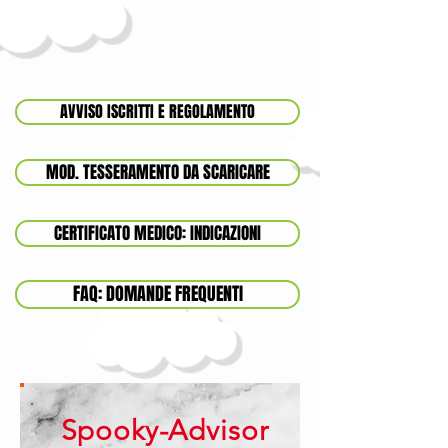
AVVISO ISCRITTI E REGOLAMENTO
MOD. TESSERAMENTO DA SCARICARE
CERTIFICATO MEDICO: INDICAZIONI
FAQ: DOMANDE FREQUENTI
D
Spooky-Advisor