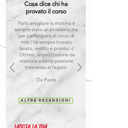
Cosa dice chi ha
i
provato il corso
v
Farlo svegliare la mattina è
sempre stato un problema ma
e
per partecipare al corso di
mtb l`ho sempre trovato
r
lavato, vestito e pronto :-)
Ottimo, organizzazione da
manuale e tanta passione
t
trasmessa ai ragazzi.
i
Da Paola
m
Altre recensioni
e
n
LASCIA LA TUA